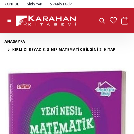
|
|
KAYIT OL
GİRİŞ YAP
SİPARİŞ TAKİP
ANASAYFA
KIRMIZI BEYAZ 3. SINIF MATEMATİK BİLGİNİ 2. KİTAP