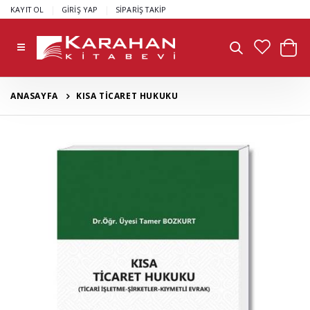
|
|
KAYIT OL
GİRİŞ YAP
SİPARİŞ TAKİP
ANASAYFA
KISA TİCARET HUKUKU