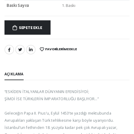
Baskı Sayısı
1. Baskı
SEPETE EKLE
FAVORILERIME EKLE
PAYLAŞ:
AÇIKLAMA
“ESKİDEN İTALYANLAR DÜNYANIN EFENDİSİYDİ;
ŞİMDİ İSE TÜRKLERİN İMPARATORLUĞU BAŞLIYOR…”
Geleceğin Papa II. Pius’u, Eylül 1453’te yazdığı mektubunda
Avrupalıları yaklaşan Türk tehlikesine karşı böyle uyarıyordu.
İstanbul’un fethinden 18. yüzyıla kadar pek çok Avrupalı yazar,