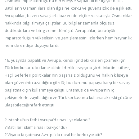
Osmanlı İmparatorluğu’na neredeyse saplantılı bir ilgiyle baktı.
Batılıların Osmanlılara olan ilgisine korku ve güvensizlik de eşlik etti.
Avrupalılar, bazen savaşlarla bazen de elçiler vasıtasıyla Osmanlılar
hakkında bilgi almaya çalıştılar. Bu bilgiler zamanla ölçüsüz
dedikodulara ve bir gizeme dönüştü. Avrupalılar, bu büyük
imparatorluğun yükselişini ve genişlemesini izlerken hem hayranlık
hem de endişe duyuyorlardı.
16. yüzyılda papalık ve Avrupa, kendi içindeki krizleri çözmek için
Türk korkusunu kullanarak bir liderlik arayışına girdi. Martin Luther,
Haçlı Seferleri politikalarının başarısız olduğunu ve halkın kiliseye
olan güveninin azaldığını gördü; bu durumu papaya karşı bir savaş
başlatmak için kullanmaya çalıştı. Erasmus da Avrupa’nın iç
çekişmelerle zayıfladığını ve Türk korkusunu kullanarak eski gücüne
ulaşabileceğini fark etmişti.
? İstanbul’un fethi Avrupa’da nasıl yankılandı?
? Batılılar İslam’a nasıl bakıyordu?
? Viyana Kuşatması Avrupa’da nasıl bir korku yarattı?