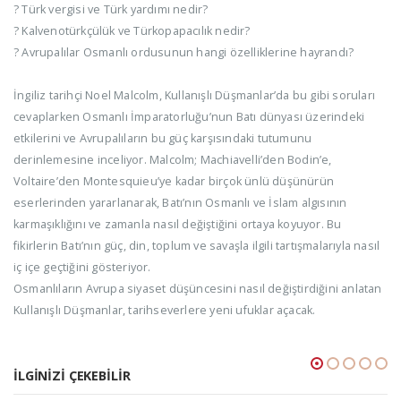
? Türk vergisi ve Türk yardımı nedir?
? Kalvenotürkçülük ve Türkopapacılık nedir?
? Avrupalılar Osmanlı ordusunun hangi özelliklerine hayrandı?
İngiliz tarihçi Noel Malcolm, Kullanışlı Düşmanlar’da bu gibi soruları
cevaplarken Osmanlı İmparatorluğu’nun Batı dünyası üzerindeki
etkilerini ve Avrupalıların bu güç karşısındaki tutumunu
derinlemesine inceliyor. Malcolm; Machiavelli’den Bodin’e,
Voltaire’den Montesquieu’ye kadar birçok ünlü düşünürün
eserlerinden yararlanarak, Batı’nın Osmanlı ve İslam algısının
karmaşıklığını ve zamanla nasıl değiştiğini ortaya koyuyor. Bu
fikirlerin Batı’nın güç, din, toplum ve savaşla ilgili tartışmalarıyla nasıl
iç içe geçtiğini gösteriyor.
Osmanlıların Avrupa siyaset düşüncesini nasıl değiştirdiğini anlatan
Kullanışlı Düşmanlar, tarihseverlere yeni ufuklar açacak.
İLGINIZI ÇEKEBILIR