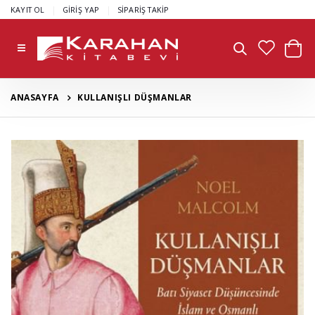
|
|
KAYIT OL
GİRİŞ YAP
SİPARİŞ TAKİP
ANASAYFA
KULLANIŞLI DÜŞMANLAR