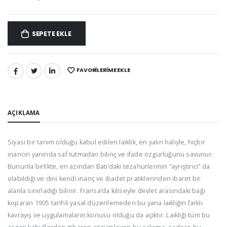
SEPETE EKLE
FAVORILERIME EKLE
PAYLAŞ:
AÇIKLAMA
Siyasi bir tanım olduğu kabul edilen laiklik, en yalın haliyle, hiçbir
inancın yanında saf tutmadan bilinç ve ifade özgürlüğünü savunur.
Bununla birlikte, en azından Batı’daki tezahürlerinin “ayrıştırıcı” da
olabildiği ve dini kendi inanç ve ibadet pratiklerinden ibaret bir
alanla sınırladığı bilinir. Fransa’da kiliseyle devlet arasındaki bağı
koparan 1905 tarihli yasal düzenlemeden bu yana laikliğin farklı
kavrayış ve uygulamaların konusu olduğu da açıktır. Laikliği tüm bu