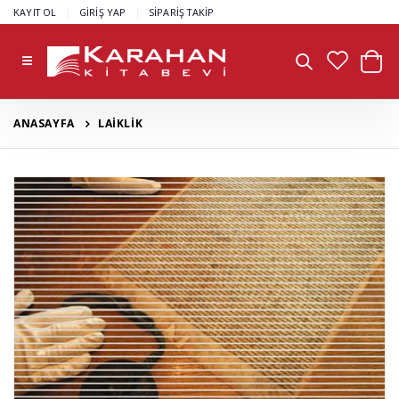
|
|
KAYIT OL
GİRİŞ YAP
SİPARİŞ TAKİP
ANASAYFA
LAİKLİK