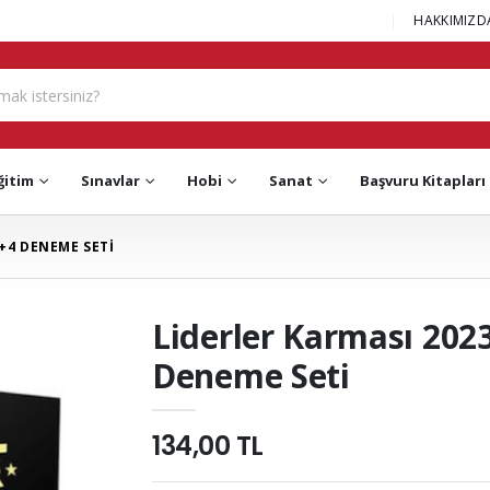
|
HAKKIMIZD
ğitim
Sınavlar
Hobi
Sanat
Başvuru Kitapları
4+4 DENEME SETİ
Liderler Karması 202
Deneme Seti
134,00 TL