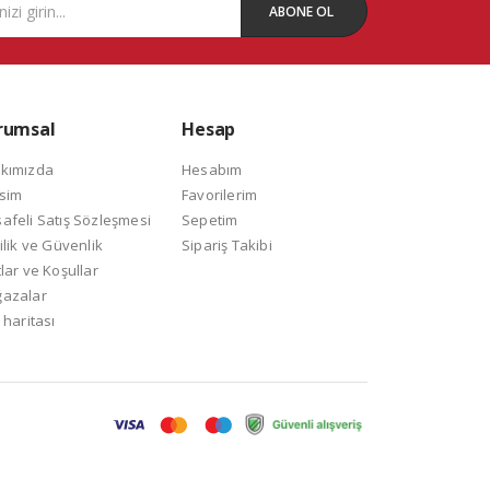
ABONE OL
rumsal
Hesap
kımızda
Hesabım
isim
Favorilerim
afeli Satış Sözleşmesi
Sepetim
ilik ve Güvenlik
Sipariş Takibi
lar ve Koşullar
azalar
 haritası