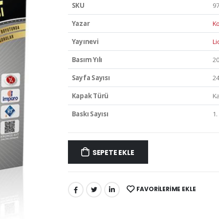
SKU
9
Yazar
K
Yayınevi
Li
Basım Yılı
2
Sayfa Sayısı
2
Kapak Türü
Ka
Baskı Sayısı
1.
SEPETE EKLE
FAVORILERIME EKLE
PAYLAŞ: