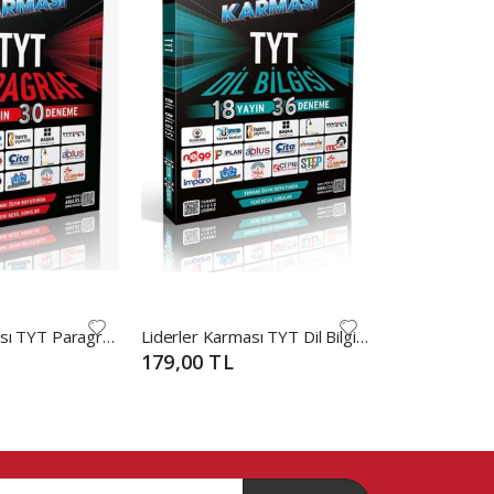
Liderler Karması TYT Paragraf 15 Yayın 30 Deneme
Liderler Karması TYT Dil Bilgisi Denemeleri (18x36)
Öğretmenin N
179,00 TL
200,00 TL