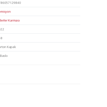
786057129840
omisyon
derler Karması
022
48
rton Kapak
 Baskı