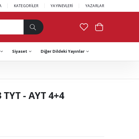
A
KATEGORİLER
YAYINEVLERİ
YAZARLAR
Siyaset
Diğer Dildeki Yayınlar
3 TYT - AYT 4+4