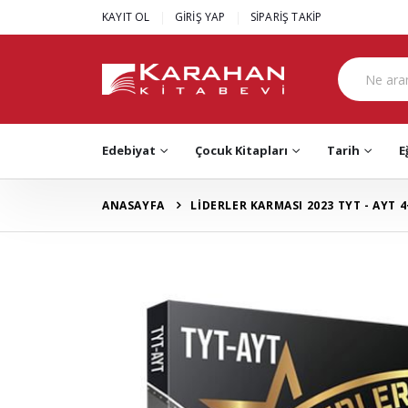
|
|
KAYIT OL
GİRİŞ YAP
SİPARİŞ TAKİP
Edebiyat
Çocuk Kitapları
Tarih
E
ANASAYFA
LİDERLER KARMASI 2023 TYT - AYT 