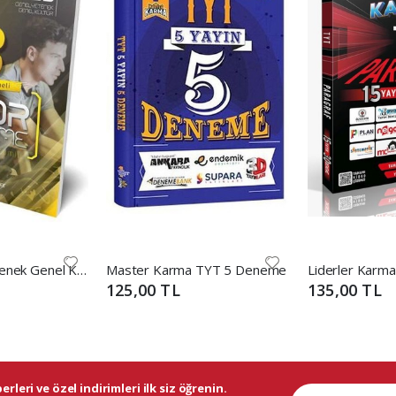
KPSS Genel Yetenek Genel Kültür Efor 3 Deneme Çözümlü
Master Karma TYT 5 Deneme
125,00 TL
135,00 TL
rleri ve özel indirimleri ilk siz öğrenin.