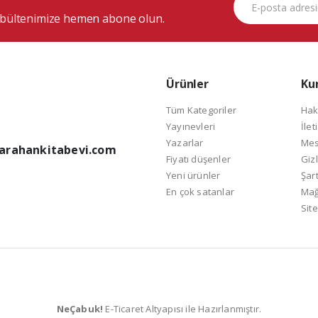
bültenimize hemen abone olun.
Ürünler
Ku
Tüm Kategoriler
Hak
Yayınevleri
İlet
Yazarlar
Mes
arahankitabevi.com
Fiyatı düşenler
Gizl
Yeni ürünler
Şart
En çok satanlar
Mağ
Site
NeÇabuk!
E-Ticaret Altyapısı ile Hazırlanmıştır.