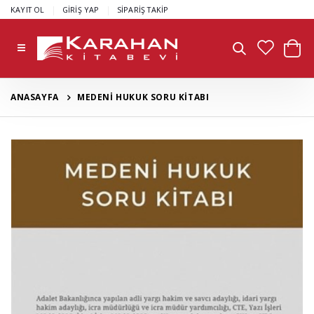
|
|
KAYIT OL
GİRİŞ YAP
SİPARİŞ TAKİP
ANASAYFA
MEDENİ HUKUK SORU KİTABI