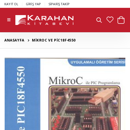
|
|
KAYIT OL
GİRİŞ YAP
SİPARİŞ TAKİP
ANASAYFA
MİKROC VE PİC18F4550