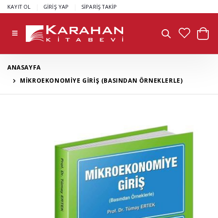
|
|
KAYIT OL
GİRİŞ YAP
SİPARİŞ TAKİP
ANASAYFA
MİKROEKONOMİYE GİRİŞ (BASINDAN ÖRNEKLERLE)