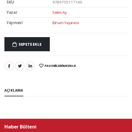
SKU
9789755117140
Yazar
Selim Ay
Yayınevi
Birsen Yayınevi
SEPETE EKLE
FAVORILERIME EKLE
PAYLAŞ:
AÇIKLAMA
Haber Bülteni