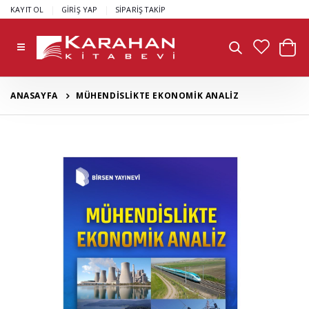
|
|
KAYIT OL
GİRİŞ YAP
SİPARİŞ TAKİP
ANASAYFA
MÜHENDİSLİKTE EKONOMİK ANALİZ