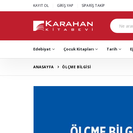
|
|
KAYIT OL
GİRİŞ YAP
SİPARİŞ TAKİP
Edebiyat
Çocuk Kitapları
Tarih
E
ANASAYFA
ÖLÇME BİLGİSİ