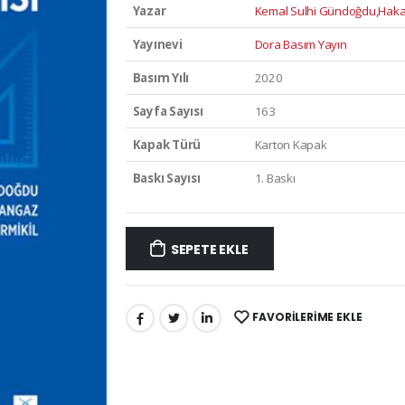
Yazar
Kemal Sulhi Gündoğdu,Haka
Yayınevi
Dora Basım Yayın
Basım Yılı
2020
Sayfa Sayısı
163
Kapak Türü
Karton Kapak
Baskı Sayısı
1. Baskı
SEPETE EKLE
FAVORILERIME EKLE
PAYLAŞ: