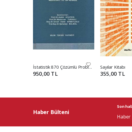
İstatistik 870 Çözümlü Problem Murray R. Spiegel
Sayılar Kitabı
950,00 TL
355,00 TL
Son habe
Haber Bülteni
Haber 