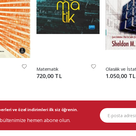
Matematik
Olasılık ve İsta
720,00 TL
1.050,00 TL
rleri ve özel indirimleri ilk siz öğrenin.
bültenimize hemen abone olun.