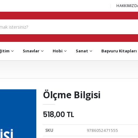
|
HAKKIMIZD
ğitim
Sınavlar
Hobi
Sanat
Başvuru Kitapları
Ölçme Bilgisi
518,00 TL
SKU
9786052471555