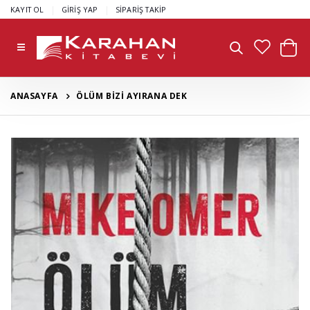
|
|
KAYIT OL
GİRİŞ YAP
SİPARİŞ TAKİP
ANASAYFA
ÖLÜM BİZİ AYIRANA DEK