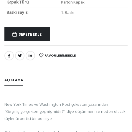
Kapak Türü
Karton Kapak
Baskı Sayısı
1. Baskı
SEPETE EKLE
FAVORILERIME EKLE
PAYLAŞ:
AÇIKLAMA
New York Times ve Washington Post çoksatan yazarından,
"Geçmiş gerçekten geçmiş midir?" diye düşünmenize neden olacak
tüyler ürpertici bir polisiye