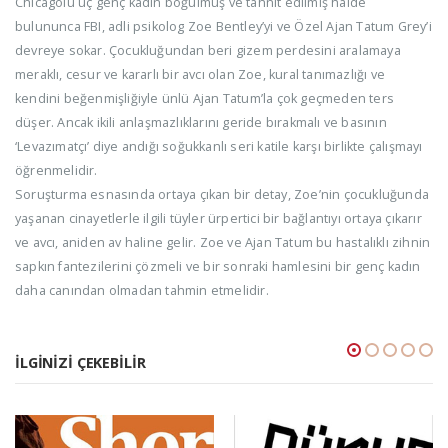
Chicagolu üç genç kadın boğulmuş ve tahnit edilmiş halde
bulununca FBI, adli psikolog Zoe Bentley’yi ve Özel Ajan Tatum Grey’i
devreye sokar. Çocukluğundan beri gizem perdesini aralamaya
meraklı, cesur ve kararlı bir avcı olan Zoe, kural tanımazlığı ve
kendini beğenmişliğiyle ünlü Ajan Tatum’la çok geçmeden ters
düşer. Ancak ikili anlaşmazlıklarını geride bırakmalı ve basının
‘Levazımatçı’ diye andığı soğukkanlı seri katile karşı birlikte çalışmayı
öğrenmelidir.
Soruşturma esnasında ortaya çıkan bir detay, Zoe’nin çocukluğunda
yaşanan cinayetlerle ilgili tüyler ürpertici bir bağlantıyı ortaya çıkarır
ve avcı, aniden av haline gelir. Zoe ve Ajan Tatum bu hastalıklı zihnin
sapkın fantezilerini çözmeli ve bir sonraki hamlesini bir genç kadın
daha canından olmadan tahmin etmelidir.
İLGINIZI ÇEKEBILIR