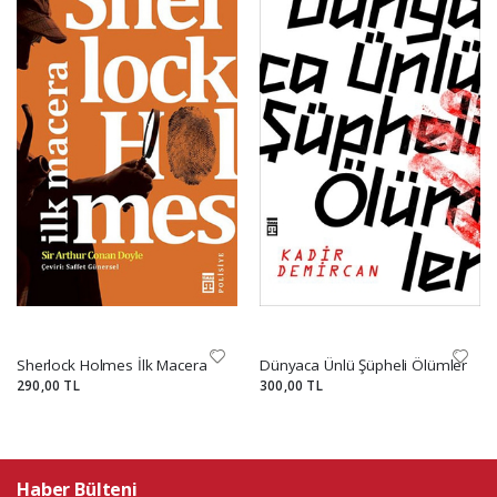
Sherlock Holmes İlk Macera
Dünyaca Ünlü Şüpheli Ölümler
290,00 TL
300,00 TL
Haber Bülteni