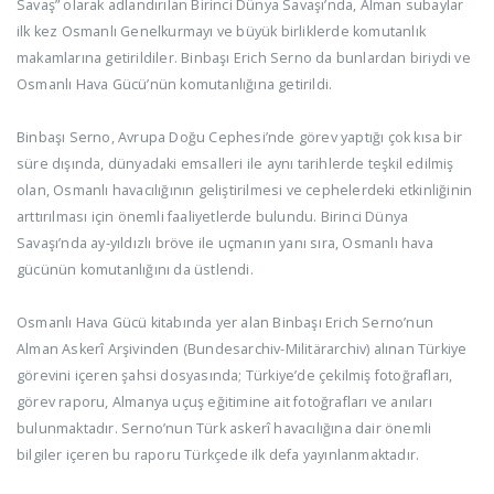
Savaş” olarak adlandırılan Birinci Dünya Savaşı’nda, Alman subaylar
ilk kez Osmanlı Genelkurmayı ve büyük birliklerde komutanlık
makamlarına getirildiler. Binbaşı Erich Serno da bunlardan biriydi ve
Osmanlı Hava Gücü’nün komutanlığına getirildi.
Binbaşı Serno, Avrupa Doğu Cephesi’nde görev yaptığı çok kısa bir
süre dışında, dünyadaki emsalleri ile aynı tarihlerde teşkil edilmiş
olan, Osmanlı havacılığının geliştirilmesi ve cephelerdeki etkinliğinin
arttırılması için önemli faaliyetlerde bulundu. Birinci Dünya
Savaşı’nda ay-yıldızlı bröve ile uçmanın yanı sıra, Osmanlı hava
gücünün komutanlığını da üstlendi.
Osmanlı Hava Gücü kitabında yer alan Binbaşı Erich Serno’nun
Alman Askerî Arşivinden (Bundesarchiv-Militärarchiv) alınan Türkiye
görevini içeren şahsi dosyasında; Türkiye’de çekilmiş fotoğrafları,
görev raporu, Almanya uçuş eğitimine ait fotoğrafları ve anıları
bulunmaktadır. Serno’nun Türk askerî havacılığına dair önemli
bilgiler içeren bu raporu Türkçede ilk defa yayınlanmaktadır.