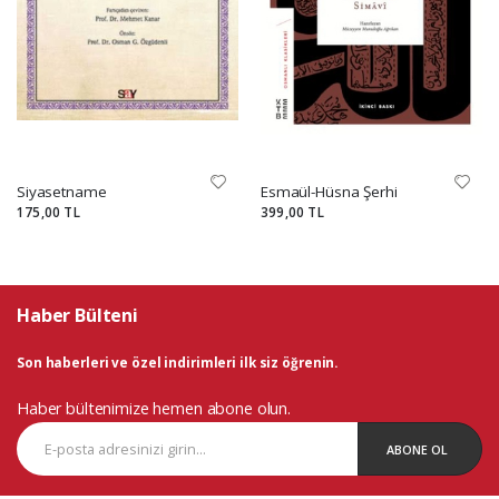
Siyasetname
Esmaül-Hüsna Şerhi
175,00 TL
399,00 TL
Haber Bülteni
Son haberleri ve özel indirimleri ilk siz öğrenin.
Haber bültenimize hemen abone olun.
ABONE OL