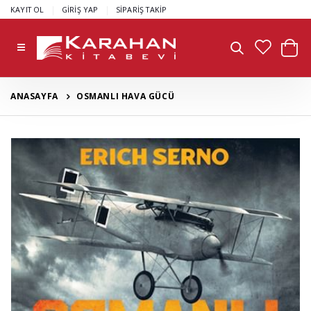
|
|
KAYIT OL
GİRİŞ YAP
SİPARİŞ TAKİP
ANASAYFA
OSMANLI HAVA GÜCÜ