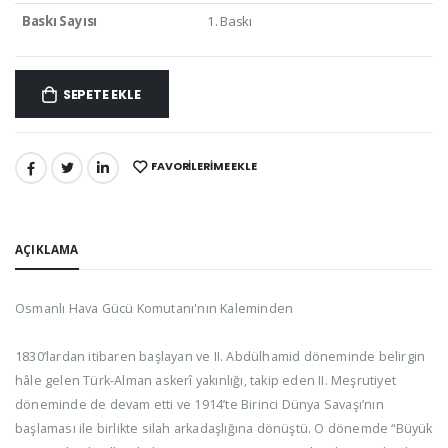
Baskı Sayısı
1. Baskı
SEPETE EKLE
FAVORILERIME EKLE
PAYLAŞ:
AÇIKLAMA
Osmanlı Hava Gücü Komutanı'nın Kaleminden
1830’lardan itibaren başlayan ve II. Abdülhamid döneminde belirgin
hâle gelen Türk-Alman askerî yakınlığı, takip eden II. Meşrutiyet
döneminde de devam etti ve 1914’te Birinci Dünya Savaşı’nın
başlaması ile birlikte silah arkadaşlığına dönüştü. O dönemde “Büyük