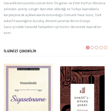
Havacılık konusunda uzman Emir Öngüner ve Emin Kurt’un Almanca
aslından çevirip zengin dipnotlar eklediği ve Türkçe kaynaklarla
karşılaştırarak açıklamalarda bulunduğu Osmanlı Hava Gücü, Türk
askerî havacılığının kuruluş dönemi yanında Birinci Dünya
Sava¬şı’ndaki havacılık faaliyetleri için birinci derecede kaynak bir
eser.
İLGINIZI ÇEKEBILIR