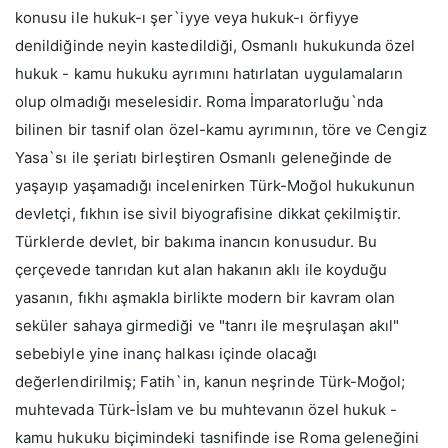
konusu ile hukuk-ı şer`iyye veya hukuk-ı örfiyye
denildiğinde neyin kastedildiği, Osmanlı hukukunda özel
hukuk - kamu hukuku ayrımını hatırlatan uygulamaların
olup olmadığı meselesidir. Roma İmparatorluğu`nda
bilinen bir tasnif olan özel-kamu ayrımının, töre ve Cengiz
Yasa`sı ile şeriatı birleştiren Osmanlı geleneğinde de
yaşayıp yaşamadığı incelenirken Türk-Moğol hukukunun
devletçi, fıkhın ise sivil biyografisine dikkat çekilmiştir.
Türklerde devlet, bir bakıma inancın konusudur. Bu
çerçevede tanrıdan kut alan hakanın aklı ile koyduğu
yasanın, fıkhı aşmakla birlikte modern bir kavram olan
seküler sahaya girmediği ve "tanrı ile meşrulaşan akıl"
sebebiyle yine inanç halkası içinde olacağı
değerlendirilmiş; Fatih`in, kanun neşrinde Türk-Moğol;
muhtevada Türk-İslam ve bu muhtevanın özel hukuk -
kamu hukuku biçimindeki tasnifinde ise Roma geleneğini