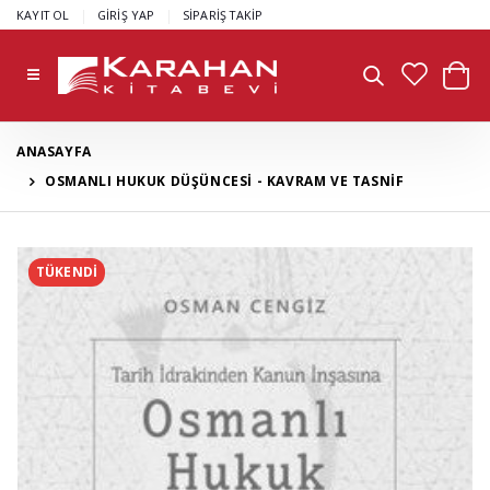
|
|
KAYIT OL
GİRİŞ YAP
SİPARİŞ TAKİP
ANASAYFA
OSMANLI HUKUK DÜŞÜNCESİ - KAVRAM VE TASNİF
TÜKENDİ