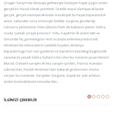
Çiragan Sarayi'nda dünyaya gelmesiyle baslayan hayat çizgisi zeten
gerçek bir masal olarak yazilmisti. Üstelik masal olamayacak kadar
gerçek, gerçek olamayacak kadar masalsiydi bu hayat.Imparatorluk
ailesi, saltanatin sona ermesiyle birlikte sürgüne gönderilip
Lübnan'a yerlesmisti. Hem ülkesini hem de babasini yitiren Selma,
orada "yamali çorapli prenses" oldu, hayatinin ilk askini tatti ve
ömründe hiç görmedigi bir Hint racasiyla evlenmeyi kabul etti.
Hindistan'da mihracelerin satafatli hayatini, Britanya
Imparatorlugu'nun son günlerini ve Gandi'nin baslattigi bagimsizlik
savaslarini yasadi.Selma Sultan'in kizi olan bu romanin yazari Kenize
Murad, Osmanli sarayini ilk kez sarayin içinden, Fransiz mandasi
Lübnan'dan, feodal Hindistan'dan bakarak gözlerinizin önüne
seriyor bu romanda. Saraydan Sürgüne, büyük bir aski anlatan,
ender bulunabilecek romanlardan...
İLGINIZI ÇEKEBILIR