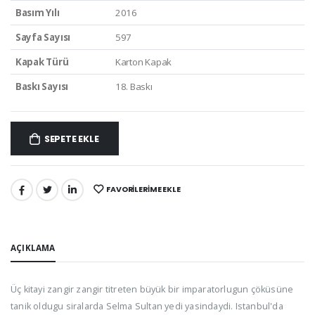
Basım Yılı
2016
Sayfa Sayısı
597
Kapak Türü
Karton Kapak
Baskı Sayısı
18. Baskı
SEPETE EKLE
FAVORILERIME EKLE
PAYLAŞ:
AÇIKLAMA
Üç kitayi zangir zangir titreten büyük bir imparatorlugun çöküsüne
tanik oldugu siralarda Selma Sultan yedi yasindaydi. Istanbul'da