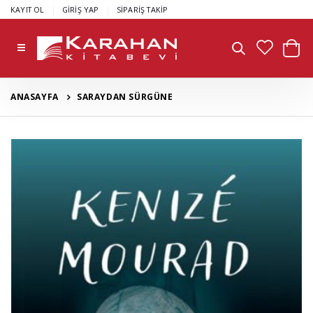
|
|
KAYIT OL
GİRİŞ YAP
SİPARİŞ TAKİP
ANASAYFA
SARAYDAN SÜRGÜNE