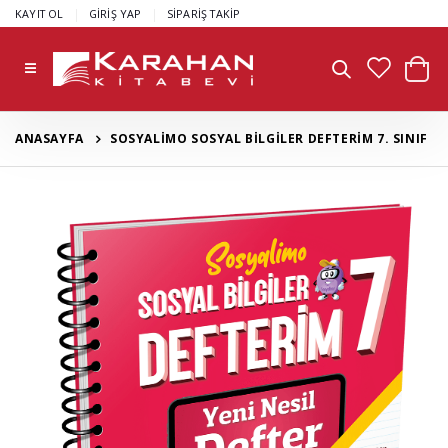
|
|
KAYIT OL
GİRİŞ YAP
SİPARİŞ TAKİP
ANASAYFA
SOSYALİMO SOSYAL BİLGİLER DEFTERİM 7. SINIF