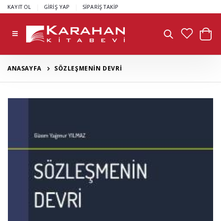
|
|
KAYIT OL
GİRİŞ YAP
SİPARİŞ TAKİP
ANASAYFA
SÖZLEŞMENİN DEVRİ