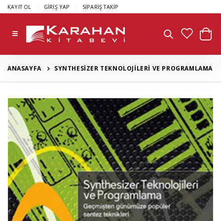
|
|
KAYIT OL
GİRİŞ YAP
SİPARİŞ TAKİP
ANASAYFA
SYNTHESİZER TEKNOLOJİLERİ VE PROGRAMLAMA