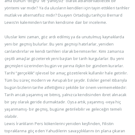
ama bunun “doğru” ve “yanlışsız” olarak adlandırılabilecek bir
yöntemi var mıdır? Ya da ulusların kendileri için tayin ettikleri tarihler
mutlak ve alternatifsiz midir? Duayen Ortadoğu tarihçisi Bernard
Lewis’in kaleminden tarihin kendisine dair bir inceleme.
Uluslar kimi zaman, göz ardı edilmiş ya da unutulmuş kaynaklarda
yeni bir geçmiş bulurlar. Bu yeni geçmişi hatırlarlar, yeniden
canlandırırlar ve kendi tarihleri olarak benimserler. Kimi zamansa
çeşitli amaçlar gözeterek yeni baştan bir tarih kurgularlar. Bu yeni
geçmişleri üzerinden bugün ve yarına ilişkin bir gündem kurarlar.
Tarihi “gerçeklik” işlevsel bir amaç gözetilerek kullanılır hale getirilir.
Tüm bu süreç modern ve Avrupalı bir şeydir. Eskiler genel itibarıyla
bugün bizlerin tarihe atfettiğimiz şekilde bir önem vermemektedir:
Tarih ancak yaşanmış ve bitmiş, yalnızca kendisinden ibret alınacak
bir şey olarak geride durmaktadır. Oysa artık, yaşanmış -veya hiç
yaşanmamış- bir geçmiş, bugüne getirilebilir ve geleceğin temeli
olabilir.
Lewis İranlıların Pers kökenlerini yeniden keşfinden, Filistin
topraklarına göç eden Yahudilerin savaşçılıklarını ön plana çıkaran