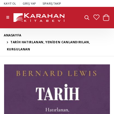
|
|
KAYIT OL
GİRİŞ YAP
SİPARİŞ TAKİP
ANASAYFA
TARİH HATIRLANAN, YENİDEN CANLANDIRILAN,
KURGULANAN