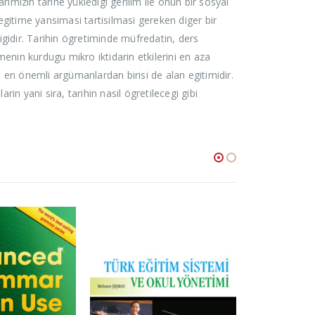
imizin tarihe yükledigi gerilim ile onun bir sosyal
gitime yansimasi tartisilmasi gereken diger bir
digidir. Tarihin ögretiminde müfredatin, ders
tmenin kurdugu mikro iktidarin etkilerini en aza
 en önemli argümanlardan birisi de alan egitimidir.
in yani sira, tarihin nasil ögretilecegi gibi