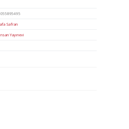
6055895495
afa Safran
İnsan Yayınevi
6