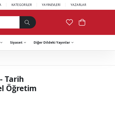
A
KATEGORİLER
YAYINEVLERİ
YAZARLAR
Siyaset
Diğer Dildeki Yayınlar
- Tarih
el Öğretim