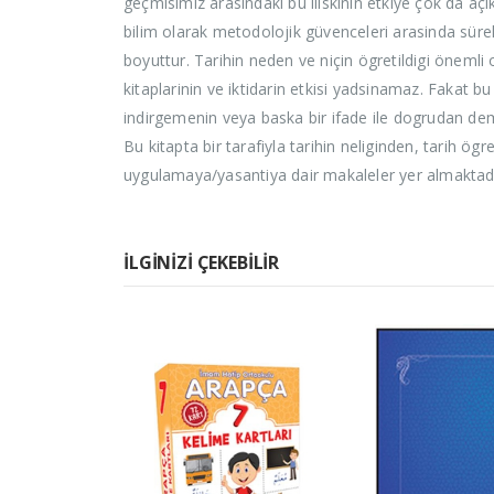
geçmisimiz arasindaki bu iliskinin etkiye çok da açi
bilim olarak metodolojik güvenceleri arasinda sürek
boyuttur. Tarihin neden ve niçin ögretildigi önemli 
kitaplarinin ve iktidarin etkisi yadsinamaz. Fakat bu
indirgemenin veya baska bir ifade ile dogrudan dem
Bu kitapta bir tarafiyla tarihin neliginden, tarih ög
uygulamaya/yasantiya dair makaleler yer almaktadi
İLGINIZI ÇEKEBILIR