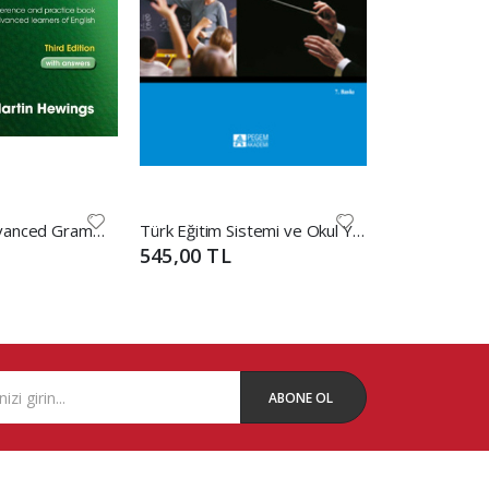
Cambridge Advanced Grammar İn Use With Answers (Yeşil)
Türk Eğitim Sistemi ve Okul Yönetimi / Doç. Dr. Mehmet Şişman
545,00 TL
665,00 TL
ABONE OL