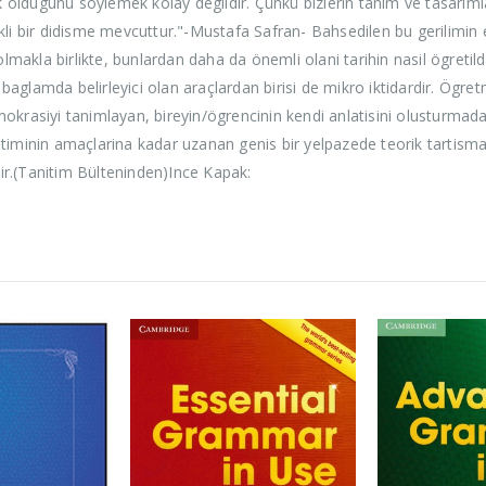
k oldugunu söylemek kolay degildir. Çünkü bizlerin tanim ve tasarimlar
li bir didisme mevcuttur."-Mustafa Safran- Bahsedilen bu gerilimin e
olmakla birlikte, bunlardan daha da önemli olani tarihin nasil ögretil
 baglamda belirleyici olan araçlardan birisi de mikro iktidardir. Ögre
okrasiyi tanimlayan, bireyin/ögrencinin kendi anlatisini olusturmada
retiminin amaçlarina kadar uzanan genis bir yelpazede teorik tartismalar
r.(Tanitim Bülteninden)Ince Kapak: