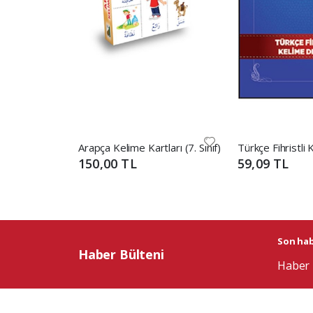
Arapça Kelime Kartları (7. Sınıf)
Türkçe Fihristli
150,00 TL
59,09 TL
Son habe
Haber Bülteni
Haber 