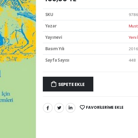
SKU
978
Yazar
Must
Yayınevi
Yeni 
Basım Yılı
201
Sayfa Sayısı
448
SEPETE EKLE
FAVORILERIME EKLE
PAYLAŞ: