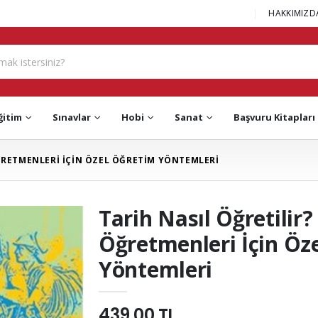
|
HAKKIMIZD
ğitim
Sınavlar
Hobi
Sanat
Başvuru Kitapları
ÖĞRETMENLERİ İÇİN ÖZEL ÖĞRETİM YÖNTEMLERİ
Tarih Nasıl Öğretilir? 
Öğretmenleri İçin Öz
Yöntemleri
439,00 TL