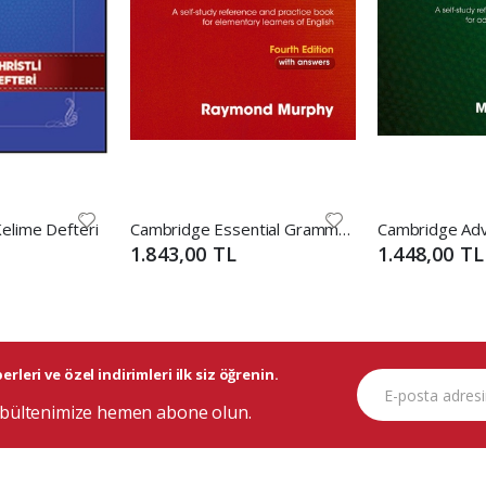
 Kelime Defteri
Cambridge Essential Grammar İn Use With Answers (Kırmızı)
1.843,00 TL
1.448,00 TL
rleri ve özel indirimleri ilk siz öğrenin.
bültenimize hemen abone olun.