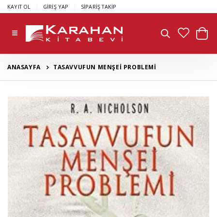
|
|
KAYIT OL
GİRİŞ YAP
SİPARİŞ TAKİP
ANASAYFA
TASAVVUFUN MENŞEİ PROBLEMİ