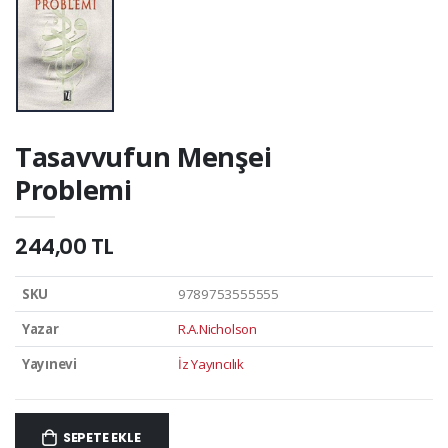
Tasavvufun Menşei
Problemi
244,00 TL
SKU
9789753555555
Yazar
R.A.Nicholson
Yayınevi
İz Yayıncılık
SEPETE EKLE