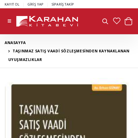
|
|
KAYIT OL
GİRİŞ YAP
SİPARİŞ TAKİP
ANASAYFA
TAŞINMAZ SATIŞ VAADİ SÖZLEŞMESİNDEN KAYNAKLANAN
UYUŞMAZLIKLAR