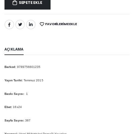
SEPETE EKLE
FAVORILERIME EKLE
PAYLAŞ:
AÇIKLAMA
Barkod:
9789756601235
Yayın Tarihi:
Temmuz 2015
Baskı Sayısı:
1
Ebat:
16x24
Sayfa Sayısı:
387
Yayınevi:
Vergi Müfettişleri Derneği Yayınları