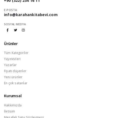
+90 (322) 234 16 11
E-POSTA:
info@karahankitabevi.com
SOSYAL MEDYA
Ürünler
Tüm Kategoriler
Yayınevleri
Yazarlar
Fiyatı düşenler
Yeni ürünler
En çok satanlar
Kurumsal
Hakkımızda
İletisim
Mesafeli Satış Sözleşmesi