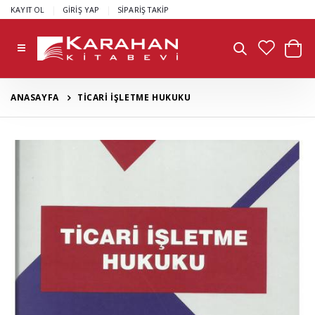
|
|
KAYIT OL
GİRİŞ YAP
SİPARİŞ TAKİP
ANASAYFA
TİCARİ İŞLETME HUKUKU