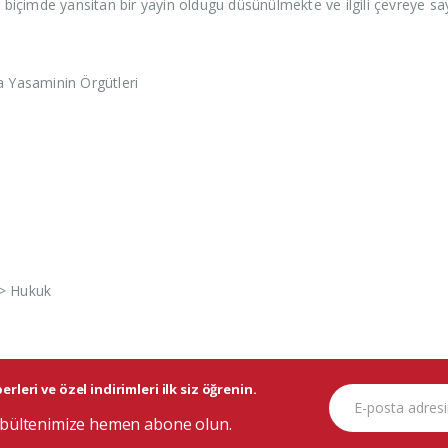
n biçimde yansitan bir yayin oldugu düsünülmekte ve ilgili çevreye sa
a Yasaminin Örgütleri
 > Hukuk
rleri ve özel indirimleri ilk siz öğrenin.
bültenimize hemen abone olun.