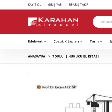
|
|
KAYIT OL
GİRİŞ YAP
SİPARİŞ TAKİP
Edebiyat
Çocuk Kitapları
Tarih
E
ANASAYFA
TOPLU İŞ HUKUKU EL KİTABI