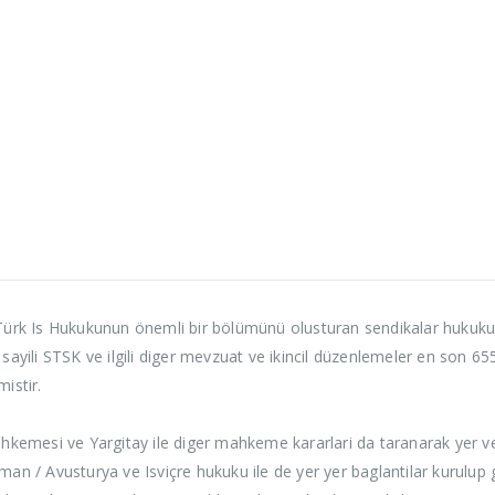
 Türk Is Hukukunun önemli bir bölümünü olusturan sendikalar hukuku/
sayili STSK ve ilgili diger mevzuat ve ikincil düzenlemeler en son 655
istir.
ahkemesi ve Yargitay ile diger mahkeme kararlari da taranarak yer ve
man / Avusturya ve Isviçre hukuku ile de yer yer baglantilar kurulup 