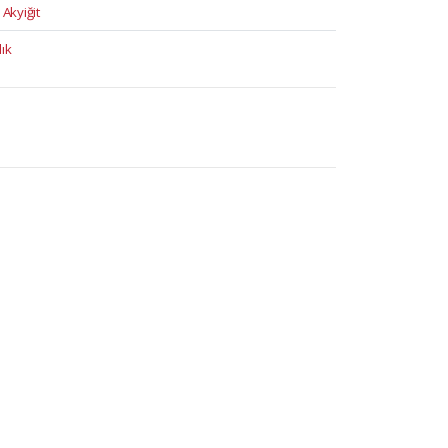
 Akyiğit
lık