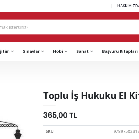
|
HAKKIMIZD
ğitim
Sınavlar
Hobi
Sanat
Başvuru Kitapları
Toplu İş Hukuku El Ki
365,00 TL
SKU
9789750231