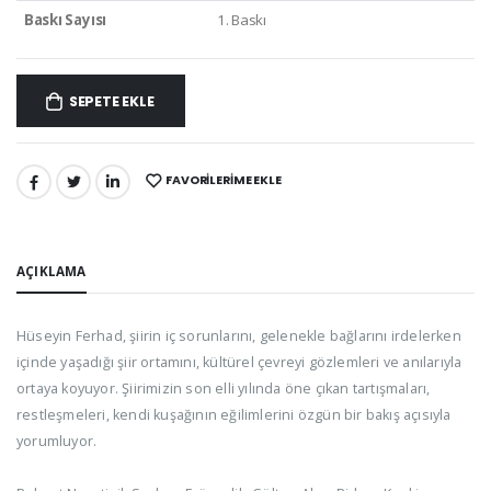
Baskı Sayısı
1. Baskı
SEPETE EKLE
FAVORILERIME EKLE
PAYLAŞ:
AÇIKLAMA
Hüseyin Ferhad, şiirin iç sorunlarını, gelenekle bağlarını irdelerken
içinde yaşadığı şiir ortamını, kültürel çevreyi gözlemleri ve anılarıyla
ortaya koyuyor. Şiirimizin son elli yılında öne çıkan tartışmaları,
restleşmeleri, kendi kuşağının eğilimlerini özgün bir bakış açısıyla
yorumluyor.