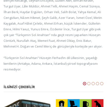
Behçet Necatigil, Seyhan Erözçelik, Gülten Akın, Birhan Keskin,
Turgut Uyar, Lâle Müldür, Ahmet Telli, Ahmet Haşim, Cemal Süreya,
İlhan Berk, Haydar Ergülen, Orhan Veli, Salih Bolat, Yahya Kemal, Ali
Cengizkan, Nâzım Hikmet, Şeyh Galib, Azer Yaran, İsmet Özel, Metin
Kaygalak, Asaf Hâlet Çelebi, Ahmet Erhan, küçük İskender, Gültekin
Emre, Hilmi Yavuz, Yunus Emre, Özdemir İnce, Turgut Uyar gibi pek
çok şair “Türkçenin Sol Anahtarı” nda geçit resmi yaparken Hüseyin
Cöntürk, Nurullah Ataç, Memet Fuat, Ahmet Oktay, Enis Batur,
Mehmet H. Doğan ve Cemil Meriç de görüşleriyle kortejde yer alıyor.
“Türkçenin Sol Anahtarı” Hüseyin Ferhad’ın dil ülkesinin, yaşadığı
kentlerin (Antakya, Adana, Ankara, İstanbul) şiirsel topografyasını
resmediyor.
İLGINIZI ÇEKEBILIR