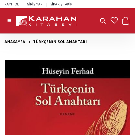
|
|
KAYIT OL
GİRİŞ YAP
SİPARİŞ TAKİP
ANASAYFA
TÜRKÇENİN SOL ANAHTARI