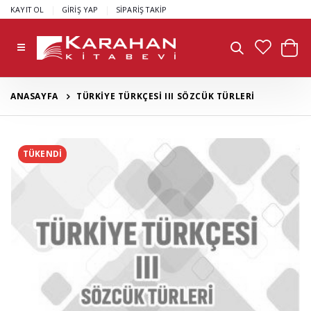
|
|
KAYIT OL
GİRİŞ YAP
SİPARİŞ TAKİP
ANASAYFA
TÜRKİYE TÜRKÇESİ III SÖZCÜK TÜRLERİ
TÜKENDİ