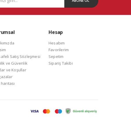
ABONE OL
rumsal
Hesap
kımızda
Hesabım
isim
Favorilerim
afeli Satış Sözleşmesi
Sepetim
ilik ve Güvenlik
Sipariş Takibi
lar ve Koşullar
azalar
 haritası