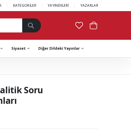
A
KATEGORİLER
YAYINEVLERİ
YAZARLAR
Siyaset
Diğer Dildeki Yayınlar
litik Soru
ları