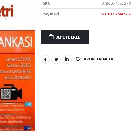
SKU
9786057952370
Yayınevi
Merkez Analitik Y
SEPETE EKLE
FAVORILERIME EKLE
PAYLAŞ: