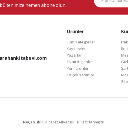
bültenimize hemen abone olun.
Ürünler
Ku
Tüm Kategoriler
Hak
Yayınevleri
İlet
Yazarlar
Mes
arahankitabevi.com
Fiyatı düşenler
Gizl
Yeni ürünler
Şart
En çok satanlar
Mağ
Site
NeÇabuk!
E-Ticaret Altyapısı ile Hazırlanmıştır.