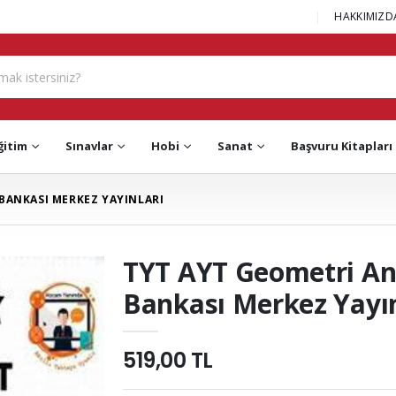
|
HAKKIMIZD
ğitim
Sınavlar
Hobi
Sanat
Başvuru Kitapları
 BANKASI MERKEZ YAYINLARI
TYT AYT Geometri Ana
Bankası Merkez Yayın
519,00 TL