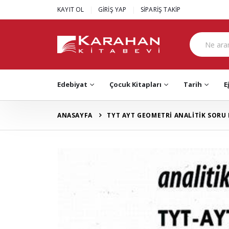
|
|
KAYIT OL
GİRİŞ YAP
SİPARİŞ TAKİP
Edebiyat
Çocuk Kitapları
Tarih
E
ANASAYFA
TYT AYT GEOMETRİ ANALİTİK SORU