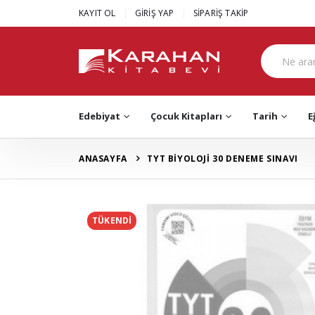
|
|
KAYIT OL
GİRİŞ YAP
SİPARİŞ TAKİP
Edebiyat
Çocuk Kitapları
Tarih
E
ANASAYFA
TYT BİYOLOJİ 30 DENEME SINAVI
TÜKENDİ