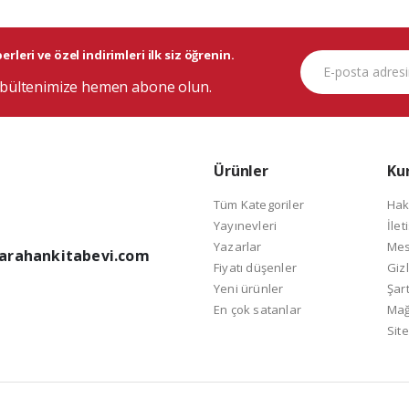
rleri ve özel indirimleri ilk siz öğrenin.
bültenimize hemen abone olun.
Ürünler
Ku
Tüm Kategoriler
Hak
Yayınevleri
İlet
Yazarlar
Mes
arahankitabevi.com
Fiyatı düşenler
Gizl
Yeni ürünler
Şart
En çok satanlar
Mağ
Site