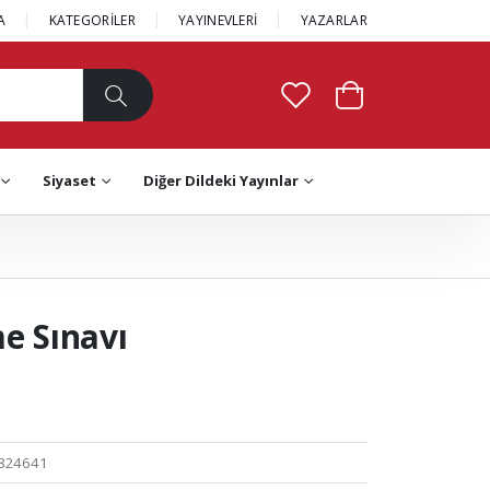
A
KATEGORİLER
YAYINEVLERİ
YAZARLAR
Siyaset
Diğer Dildeki Yayınlar
e Sınavı
824641