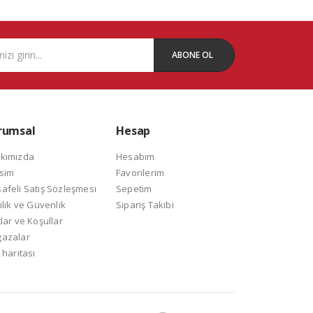
ABONE OL
rumsal
Hesap
kımızda
Hesabım
isim
Favorilerim
afeli Satış Sözleşmesi
Sepetim
ilik ve Güvenlik
Sipariş Takibi
lar ve Koşullar
azalar
 haritası