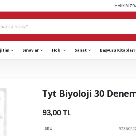
|
HAKKIMIZD
ğitim
Sınavlar
Hobi
Sanat
Başvuru Kitapları
Tyt Biyoloji 30 Denem
93,00 TL
SKU
9786052