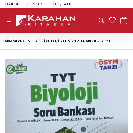
|
|
KAYIT OL
GİRİŞ YAP
SİPARİŞ TAKİP
ANASAYFA
TYT BİYOLOJİ PLUS SORU BANKASI 2023