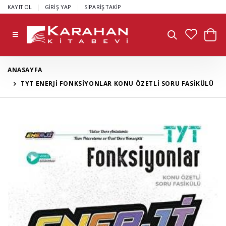
|
|
KAYIT OL
GİRİŞ YAP
SİPARİŞ TAKİP
ANASAYFA
TYT ENERJİ FONKSİYONLAR KONU ÖZETLİ SORU FASİKÜLÜ