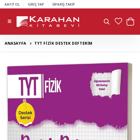
|
|
KAYIT OL
GİRİŞ YAP
SİPARİŞ TAKİP
ANASAYFA
TYT FİZİK DESTEK DEFTERİM