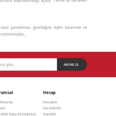
uca ulaştırılamadığı açıktır. Temel dil becerileri
nasıl yansıtılması gerektiğine ilişkin kuramsal ve
sı temennisiyle…
ABONE OL
rumsal
Hesap
kımızda
Hesabım
isim
Favorilerim
afeli Satış Sözleşmesi
Sepetim