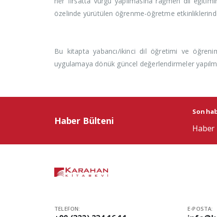
her fırsatta vurgu yapılmasına rağmen dil eğitimi
özelinde yürütülen öğrenme-öğretme etkinliklerinde 
Bu kitapta yabancı/ikinci dil öğretimi ve öğrenim
uygulamaya dönük güncel değerlendirmeler yapılmıştı
Son habe
Haber Bülteni
Haber 
TELEFON:
E-POSTA: