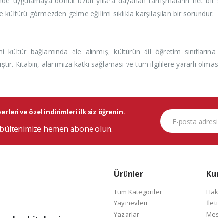
nde uygulamaya dönük uzun yıllara dayanan tartışmaların net bir son
kültürü görmezden gelme eğilimi sıklıkla karşılaşılan bir sorundur.
i kültür bağlamında ele alınmış, kültürün dil öğretim sınıflarına 
r. Kitabın, alanımıza katkı sağlaması ve tüm ilgililere yararlı olma
rleri ve özel indirimleri ilk siz öğrenin.
bültenimize hemen abone olun.
Ürünler
Ku
Tüm Kategoriler
Hak
Yayınevleri
İlet
Yazarlar
Mes