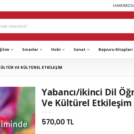
|
HAKKIMIZD
ğitim
Sınavlar
Hobi
Sanat
Başvuru Kitapları
KÜLTÜR VE KÜLTÜREL ETKİLEŞİM
Yabancı/ikinci Dil Öğ
Ve Kültürel Etkileşim
570,00 TL