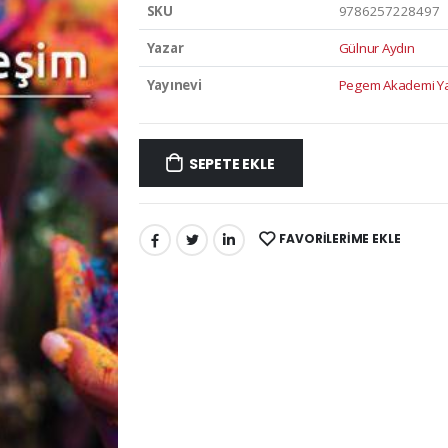
SKU
9786257228497
Yazar
Gülnur Aydın
Yayınevi
Pegem Akademi Yay
SEPETE EKLE
FAVORILERIME EKLE
PAYLAŞ: