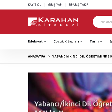
|
|
KAYIT OL
GİRİŞ YAP
SİPARİŞ TAKİP
Edebiyat
Çocuk Kitapları
Tarih
E
ANASAYFA
YABANCI/İKİNCİ DİL ÖĞRETİMİNDE 