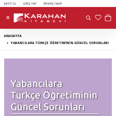
|
|
KAYIT OL
GİRİŞ YAP
SİPARİŞ TAKİP
ANASAYFA
YABANCILARA TÜRKÇE ÖĞRETİMİNİN GÜNCEL SORUNLARI