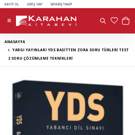
|
|
KAYIT OL
GİRİŞ YAP
SİPARİŞ TAKİP
ANASAYFA
YARGI YAYINLARI YDS BASİTTEN ZORA SORU TÜRLERİ TEST
2 SORU ÇÖZÜMLEME TEKNİKLERİ