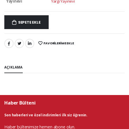
Yayınevi
Yargı Yayınevi
SEPETE EKLE
FAVORILERIME EKLE
PAYLAŞ:
AÇIKLAMA
Haber Bülteni
Son haberleri ve özel indirimleri ilk siz öğrenin.
Haber bültenimize hemen abone olun.