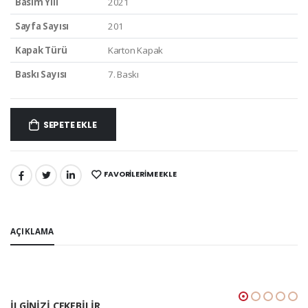
Basım Yılı
2021
Sayfa Sayısı
201
Kapak Türü
Karton Kapak
Baskı Sayısı
7. Baskı
SEPETE EKLE
FAVORILERIME EKLE
PAYLAŞ:
AÇIKLAMA
İLGINIZI ÇEKEBILIR