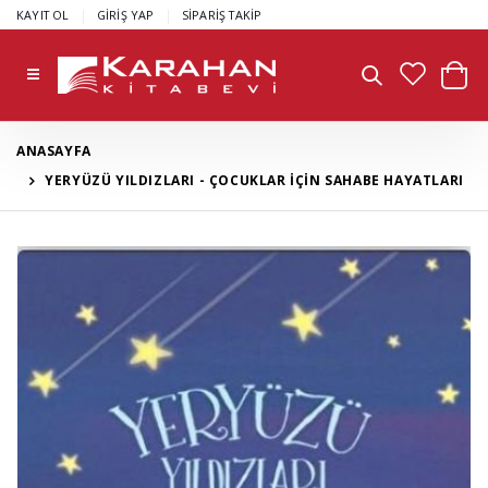
|
|
KAYIT OL
GİRİŞ YAP
SİPARİŞ TAKİP
ANASAYFA
YERYÜZÜ YILDIZLARI - ÇOCUKLAR İÇİN SAHABE HAYATLARI