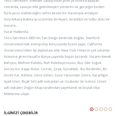
Tess Gerritsen, Vietnam Savaşı’ndan yirmi yıl sonra başlayan
romanda, savaşın dile getirilmeyen yönlerini ve gerçeğin birden
fazla yüzü olabileceğini nefes kesen bir macerayla anlatıyor.
Asla Arkana Bakma ip üzerinde ilerleyen, tereddüt ve tutku dolu bir
macera…
Yazar Hakkında:
Tess Gerritsen ABD’nin San Diego kentinde doğdu. Stanford
Üniversitesi’nde antropoloji konusunda lisans yaptı, California
Üniversitesi’nden tıp diploması aldı. New York Times’ın çok satanlar
listesine giren Hasat’la dünya çapında başarı kazandı. Yazarın Kemik
Bahçesi, Mefisto Kulübü, Ruh Koleksiyoncusu, Buz Gibi Soğuk,
Sessiz Kız, Kayıp Kızlar, Cerrah, Çırak, Günahkâr, İkiz Bedenler, Bir
Sırrım Var, Rehine, Gece Gelen, Gece Yarısından Sonra, Karanlığın
Ayak İzleri, Bıçak Sırtı adlı romanları ve Ucubeler ile İsimsiz Ceset
adlı öyküleri Doğan Kitap tarafından yayımlandı ve büyük okur
kitlelerine ulaştı.
İLGINIZI ÇEKEBILIR