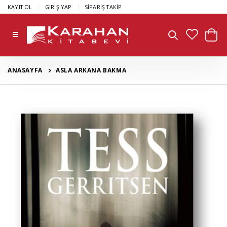
|
|
KAYIT OL
GİRİŞ YAP
SİPARİŞ TAKİP
ANASAYFA
ASLA ARKANA BAKMA