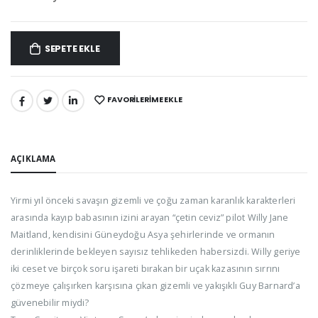
SEPETE EKLE
FAVORILERIME EKLE
PAYLAŞ:
AÇIKLAMA
Yirmi yıl önceki savaşın gizemli ve çoğu zaman karanlık karakterleri
arasında kayıp babasının izini arayan “çetin ceviz” pilot Willy Jane
Maitland, kendisini Güneydoğu Asya şehirlerinde ve ormanın
derinliklerinde bekleyen sayısız tehlikeden habersizdi. Willy geriye
iki ceset ve birçok soru işareti bırakan bir uçak kazasının sırrını
çözmeye çalışırken karşısına çıkan gizemli ve yakışıklı Guy Barnard’a
güvenebilir miydi?