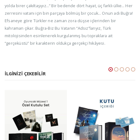
yolda birer çakıltaşıyız…” Bir bedende dört hayat, üç farklı ülke… Her
zerresini vatanı için bin parçaya bölmüş bir çocuk… Onun adı Buğra!
Efsaneye göre Türkler ne zaman zora düşse içlerinden bir
kahraman çıkar. Buğra-Biz Bu Vatanın “Adsız”larıyız, Türk
mitolojisinden esinlenerek kurgulanmış bu topraklara ait
“gerçeküstü” bir karakterin oldukça gerçekçi hikâyesi.
İLGINIZI ÇEKEBILIR