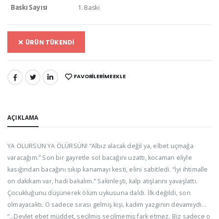
Baskı Sayısı
1. Baskı
ÜRÜN TÜKENDİ
FAVORILERIME EKLE
PAYLAŞ:
AÇIKLAMA
YA OLURSUN YA ÖLÜRSÜN! “Albız alacak değil ya, elbet uçmağa
varacağım.” Son bir gayretle sol bacağını uzattı, kocaman eliyle
kasığından bacağını sıkıp kanamayı kesti, elini sabitledi. “İyi ihtimalle
on dakikam var, hadi bakalım.” Sakinleşti, kalp atışlarını yavaşlattı.
Çocukluğunu düşünerek ölüm uykusuna daldı. İlk değildi, son
olmayacaktı. O sadece sırası gelmiş kişi, kadim yazgının devamıydı...
“…Devlet ebet müddet, seçilmiş seçilmemiş fark etmez. Biz sadece o