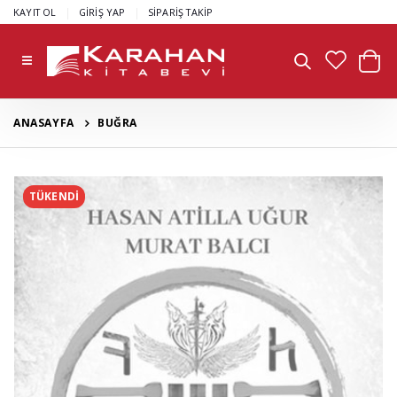
|
|
KAYIT OL
GİRİŞ YAP
SİPARİŞ TAKİP
ANASAYFA
BUĞRA
TÜKENDİ