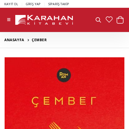
|
|
KAYIT OL
GİRİŞ YAP
SİPARİŞ TAKİP
ANASAYFA
ÇEMBER