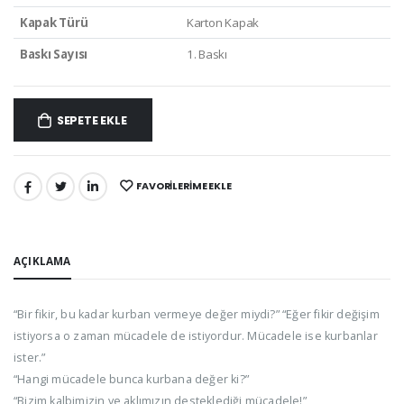
Kapak Türü
Karton Kapak
Baskı Sayısı
1. Baskı
SEPETE EKLE
FAVORILERIME EKLE
PAYLAŞ:
AÇIKLAMA
“Bir fikir, bu kadar kurban vermeye değer miydi?” “Eğer fikir değişim
istiyorsa o zaman mücadele de istiyordur. Mücadele ise kurbanlar
ister.”
“Hangi mücadele bunca kurbana değer ki?”
“Bizim kalbimizin ve aklımızın desteklediği mücadele!”