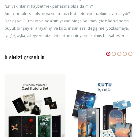
“En yakınlarını kaybetmek pahasına olsa da mı?”
Amaç ne olursa olsun yakınlarımızı feda etmeye hakkımız var mıydı?
Derviş ve Ölüm’ün ve Ada’nın yazarı Meşa Selimoviç’ten kendinden
büyük bir şeyler arayan iyi ve kötü insanlara, değişime, yozlaşmaya,
iyiliğe, aşka, aileye ve bizatihi tarihe dair yarım kalmış bir şaheser.
İLGINIZI ÇEKEBILIR