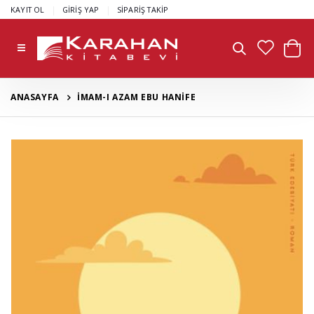
|
|
KAYIT OL
GİRİŞ YAP
SİPARİŞ TAKİP
ANASAYFA
İMAM-I AZAM EBU HANİFE