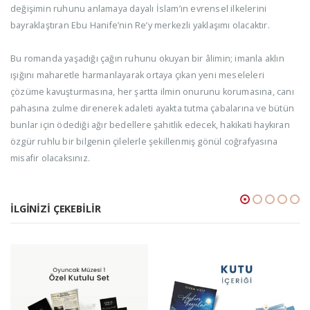
değişimin ruhunu anlamaya dayalı İslam’ın evrensel ilkelerini
bayraklaştıran Ebu Hanife’nin Re’y merkezli yaklaşımı olacaktır.
Bu romanda yaşadığı çağın ruhunu okuyan bir âlimin; imanla aklın
ışığını maharetle harmanlayarak ortaya çıkan yeni meseleleri
çözüme kavuşturmasına, her şartta ilmin onurunu korumasına, canı
pahasına zulme direnerek adaleti ayakta tutma çabalarına ve bütün
bunlar için ödediği ağır bedellere şahitlik edecek, hakikati haykıran
özgür ruhlu bir bilgenin çilelerle şekillenmiş gönül coğrafyasına
misafir olacaksınız.
İLGINIZI ÇEKEBILIR