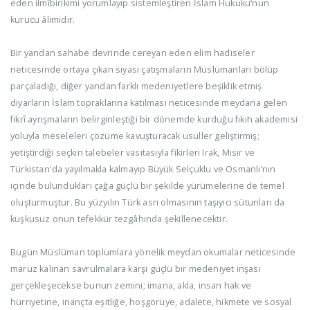
eden ilmîbirikimi yorumlayıp sistemleştiren İslam Hukuku’nun
kurucu âlimidir.
Bir yandan sahabe devrinde cereyan eden elim hadiseler
neticesinde ortaya çıkan siyasi çatışmaların Müslümanları bölüp
parçaladığı, diğer yandan farklı medeniyetlere beşiklik etmiş
diyarların İslam topraklarına katılması neticesinde meydana gelen
fikrî ayrışmaların belirginleştiği bir dönemde kurduğu fıkıh akademisi
yoluyla meseleleri çözüme kavuşturacak usuller geliştirmiş;
yetiştirdiği seçkin talebeler vasıtasıyla fikirleri Irak, Mısır ve
Türkistan'da yayılmakla kalmayıp Büyük Selçuklu ve Osmanlı’nın
içinde bulundukları çağa güçlü bir şekilde yürümelerine de temel
oluşturmuştur. Bu yüzyılın Türk asrı olmasının taşıyıcı sütunları da
kuşkusuz onun tefekkür tezgâhında şekillenecektir.
Bugün Müslüman toplumlara yönelik meydan okumalar neticesinde
maruz kalınan savrulmalara karşı güçlü bir medeniyet inşası
gerçekleşecekse bunun zemini; imana, akla, insan hak ve
hürriyetine, inançta eşitliğe, hoşgörüye, adalete, hikmete ve sosyal