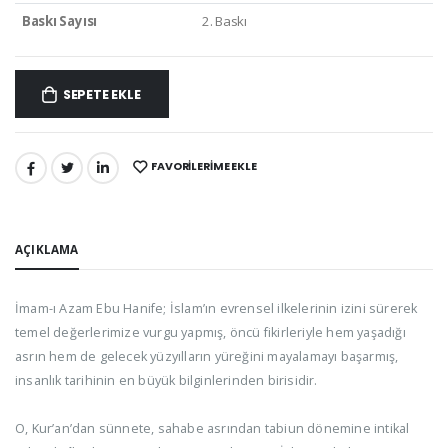
Baskı Sayısı
2. Baskı
SEPETE EKLE
FAVORILERIME EKLE
PAYLAŞ:
AÇIKLAMA
İmam-ı Azam Ebu Hanife; İslam’ın evrensel ilkelerinin izini sürerek
temel değerlerimize vurgu yapmış, öncü fikirleriyle hem yaşadığı
asrın hem de gelecek yüzyılların yüreğini mayalamayı başarmış,
insanlık tarihinin en büyük bilginlerinden birisidir.
O, Kur’an’dan sünnete, sahabe asrından tabiun dönemine intikal