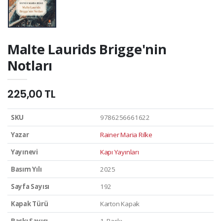
Malte Laurids Brigge'nin
Notları
225,00 TL
SKU
9786256661622
Yazar
Rainer Maria Rilke
Yayınevi
Kapı Yayınları
Basım Yılı
2025
Sayfa Sayısı
192
Kapak Türü
Karton Kapak
Baskı Sayısı
1. Baskı