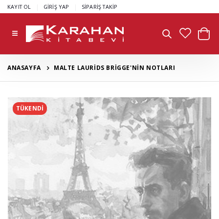
|
|
KAYIT OL
GİRİŞ YAP
SİPARİŞ TAKİP
ANASAYFA
MALTE LAURİDS BRİGGE'NİN NOTLARI
TÜKENDİ