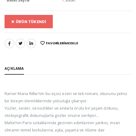
ÜRÜN TÜKENDİ
FAVORILERIME EKLE
PAYLAŞ:
AÇIKLAMA
Rainer Maria Rilke’nin bu eşsiz eseri ve tek romanı, okurunu yalnız
bir bireyin derinliklerinde yolculuğa çıkarıyor.
Yüzler, sesler, sessizlikler ve anılarla örülü bir yaşam dokusu,
otobiyografik dokunuşlarla gözler önüne seriliyor…
Malte’nin Paris sokaklarında gezinen adımlarının yankısı, insan
olmanın temel korkularına, aşka, yaşama ve ölüme dair