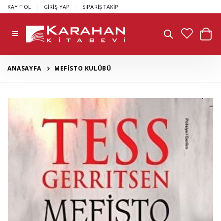
|
|
KAYIT OL
GİRİŞ YAP
SİPARİŞ TAKİP
ANASAYFA
MEFİSTO KULÜBÜ