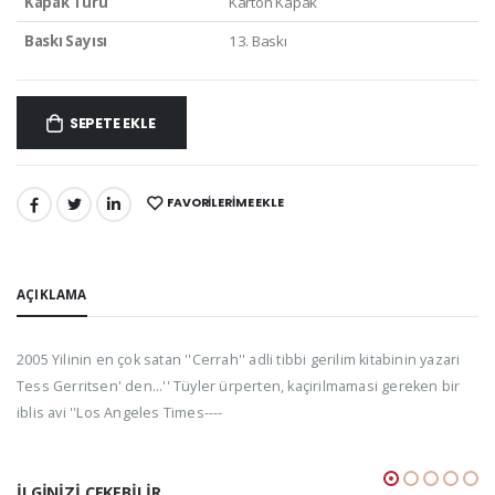
Kapak Türü
Karton Kapak
Baskı Sayısı
13. Baskı
SEPETE EKLE
FAVORILERIME EKLE
PAYLAŞ:
AÇIKLAMA
2005 Yilinin en çok satan ''Cerrah'' adli tibbi gerilim kitabinin yazari
Tess Gerritsen' den...'' Tüyler ürperten, kaçirilmamasi gereken bir
iblis avi ''Los Angeles Times----
İLGINIZI ÇEKEBILIR