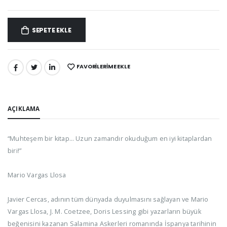
SEPETE EKLE
FAVORILERIME EKLE
PAYLAŞ:
AÇIKLAMA
“Muhteşem bir kitap… Uzun zamandır okuduğum en iyi kitaplardan
biri!”
Mario Vargas Llosa
Javier Cercas, adının tüm dünyada duyulmasını sağlayan ve Mario
Vargas Llosa, J. M. Coetzee, Doris Lessing gibi yazarların büyük
beğenisini kazanan Salamina Askerleri romanında İspanya tarihinin