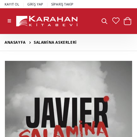
|
|
KAYIT OL
GİRİŞ YAP
SİPARİŞ TAKİP
ANASAYFA
SALAMİNA ASKERLERİ