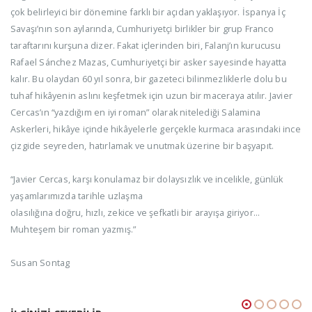
çok belirleyici bir dönemine farklı bir açıdan yaklaşıyor. İspanya İç
Savaşı’nın son aylarında, Cumhuriyetçi birlikler bir grup Franco
taraftarını kurşuna dizer. Fakat içlerinden biri, Falanj’ın kurucusu
Rafael Sánchez Mazas, Cumhuriyetçi bir asker sayesinde hayatta
kalır. Bu olaydan 60 yıl sonra, bir gazeteci bilinmezliklerle dolu bu
tuhaf hikâyenin aslını keşfetmek için uzun bir maceraya atılır. Javier
Cercas’ın “yazdığım en iyi roman” olarak nitelediği Salamina
Askerleri, hikâye içinde hikâyelerle gerçekle kurmaca arasındaki ince
çizgide seyreden, hatırlamak ve unutmak üzerine bir başyapıt.
“Javier Cercas, karşı konulamaz bir dolaysızlık ve incelikle, günlük
yaşamlarımızda tarihle uzlaşma
olasılığına doğru, hızlı, zekice ve şefkatli bir arayışa giriyor...
Muhteşem bir roman yazmış.”
Susan Sontag