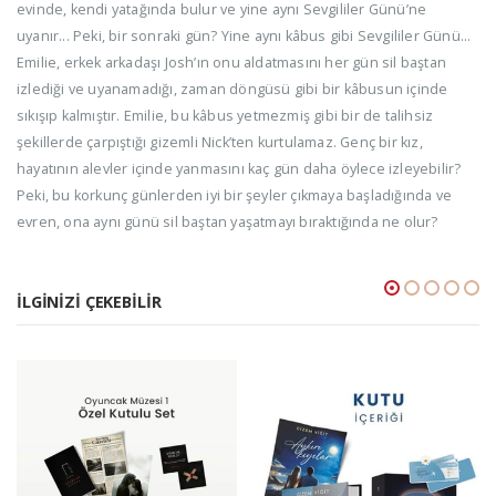
evinde, kendi yatağında bulur ve yine aynı Sevgililer Günü’ne
uyanır... Peki, bir sonraki gün? Yine aynı kâbus gibi Sevgililer Günü…
Emilie, erkek arkadaşı Josh’ın onu aldatmasını her gün sil baştan
izlediği ve uyanamadığı, zaman döngüsü gibi bir kâbusun içinde
sıkışıp kalmıştır. Emilie, bu kâbus yetmezmiş gibi bir de talihsiz
şekillerde çarpıştığı gizemli Nick’ten kurtulamaz. Genç bir kız,
hayatının alevler içinde yanmasını kaç gün daha öylece izleyebilir?
Peki, bu korkunç günlerden iyi bir şeyler çıkmaya başladığında ve
evren, ona aynı günü sil baştan yaşatmayı bıraktığında ne olur?
İLGINIZI ÇEKEBILIR