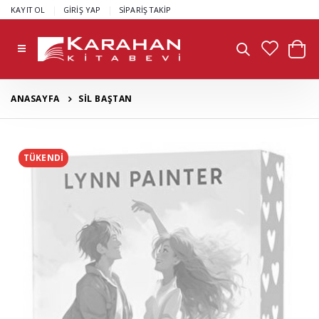
|
|
KAYIT OL
GİRİŞ YAP
SİPARİŞ TAKİP
ANASAYFA
SİL BAŞTAN
TÜKENDİ