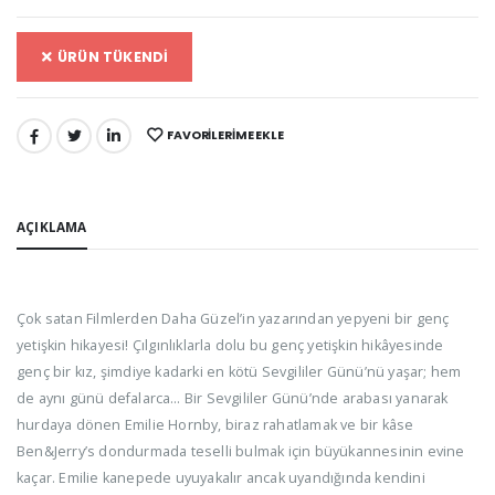
ÜRÜN TÜKENDİ
FAVORILERIME EKLE
PAYLAŞ:
AÇIKLAMA
Çok satan Filmlerden Daha Güzel’in yazarından yepyeni bir genç
yetişkin hikayesi! Çılgınlıklarla dolu bu genç yetişkin hikâyesinde
genç bir kız, şimdiye kadarki en kötü Sevgililer Günü’nü yaşar; hem
de aynı günü defalarca… Bir Sevgililer Günü’nde arabası yanarak
hurdaya dönen Emilie Hornby, biraz rahatlamak ve bir kâse
Ben&Jerry’s dondurmada teselli bulmak için büyükannesinin evine
kaçar. Emilie kanepede uyuyakalır ancak uyandığında kendini