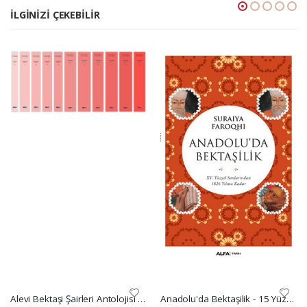
İLGINIZI ÇEKEBILIR
Alevi Bektaşi Şairleri Antolojisi 11 cilt
Anadolu'da Bektaşilik - 15 Yüzyıl Sonlarından 1826 Yılına Kadar