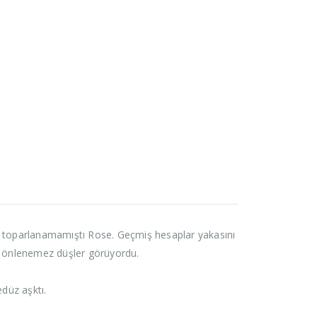
i toparlanamamıştı Rose. Geçmiş hesaplar yakasını
ve önlenemez düşler görüyordu.
edüz aşktı.