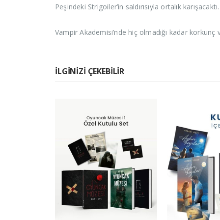
Peşindeki Strigoiler’in saldırısıyla ortalık karışaca
Vampir Akademisi’nde hiç olmadığı kadar korkunç ve
İLGINIZI ÇEKEBILIR