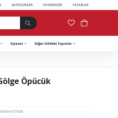
A
KATEGORİLER
YAYINEVLERİ
YAZARLAR
Siyaset
Diğer Dildeki Yayınlar
Gölge Öpücük
786054377008