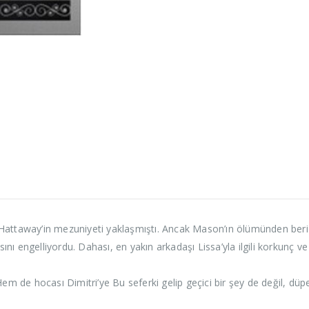
 Hattaway’in mezuniyeti yaklaşmıştı. Ancak Mason’ın ölümünden ber
nı engelliyordu. Dahası, en yakın arkadaşı Lissa’yla ilgili korkunç 
em de hocası Dimitri’ye Bu seferki gelip geçici bir şey de değil, düp