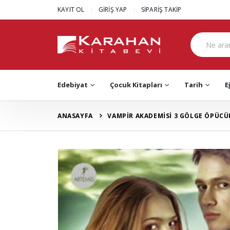
|
|
KAYIT OL
GİRİŞ YAP
SİPARİŞ TAKİP
Edebiyat
Çocuk Kitapları
Tarih
E
ANASAYFA
VAMPİR AKADEMİSİ 3 GÖLGE ÖPÜCÜ