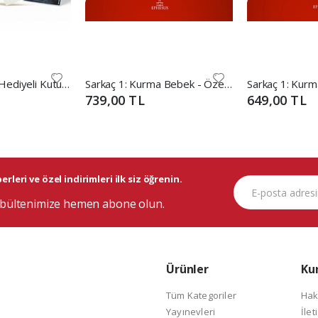
Aykırı Kıyılar 1 - Hediyeli Kutu (Ciltli)
Sarkaç 1: Kurma Bebek - Özel Baskı Hediyeli Kutu
739,00 TL
649,00 TL
rleri ve özel indirimleri ilk siz öğrenin.
bültenimize hemen abone olun.
Ürünler
Ku
Tüm Kategoriler
Hak
Yayınevleri
İlet