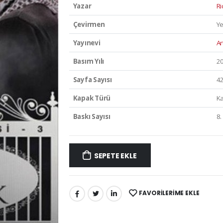
Yazar
Ri
Çevirmen
Ye
Yayınevi
Ar
Basım Yılı
2
Sayfa Sayısı
4
Kapak Türü
Ka
Baskı Sayısı
8.
SEPETE EKLE
FAVORILERIME EKLE
PAYLAŞ: