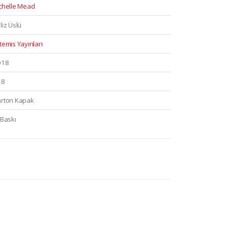
chelle Mead
liz Üslü
temis Yayınları
018
28
rton Kapak
 Baskı