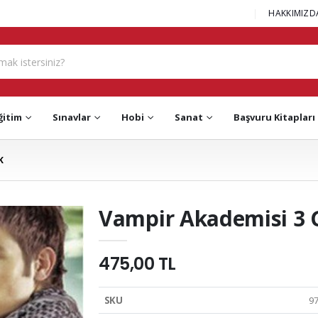
|
HAKKIMIZD
ğitim
Sınavlar
Hobi
Sanat
Başvuru Kitapları
K
Vampir Akademisi 3 
475,00 TL
SKU
9