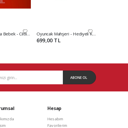
Sarkaç 1: Kurma Bebek - Ciltli Hediyeli Kutu
Oyuncak Mahşeri - Hediyeli Kutu
699,00 TL
649,00 TL
ABONE OL
rumsal
Hesap
kımızda
Hesabım
isim
Favorilerim